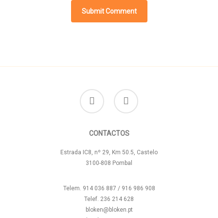
facebook
instagram
CONTACTOS
Estrada IC8, nº 29, Km 50.5, Castelo
3100-808 Pombal
Telem. 914 036 887 / 916 986 908
Telef. 236 214 628
bloken@bloken.pt