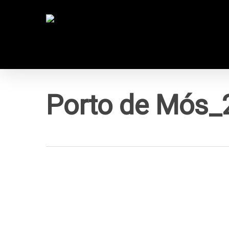
Skip
to
main
content
Porto de Mós_