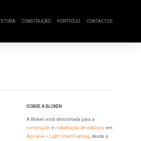
TETURA
CONSTRUÇÃO
PORTFÓLIO
CONTACTOS
SOBRE A BLOKEN
A Bloken está direcionada para a
construção
e
reabilitação de edifícios
em
Aço leve
–
Light Steel Framing
, desde a