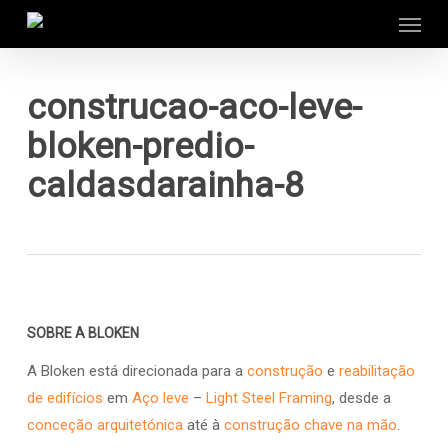
Menu
Skip
to
main
content
construcao-aco-leve-
bloken-predio-
caldasdarainha-8
SOBRE A BLOKEN
A Bloken está direcionada para a
construção
e
reabilitação
de edifícios
em
Aço leve
–
Light Steel Framing
, desde a
conceção arquitetónica
até à
construção chave na mão
.