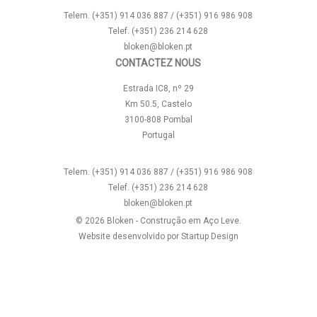
Telem. (+351) 914 036 887 / (+351) 916 986 908
Telef. (+351) 236 214 628
bloken@bloken.pt
CONTACTEZ NOUS
Estrada IC8, nº 29
Km 50.5, Castelo
3100-808 Pombal
Portugal
Telem. (+351) 914 036 887 / (+351) 916 986 908
Telef. (+351) 236 214 628
bloken@bloken.pt
© 2026 Bloken - Construção em Aço Leve.
Website desenvolvido por
Startup Design