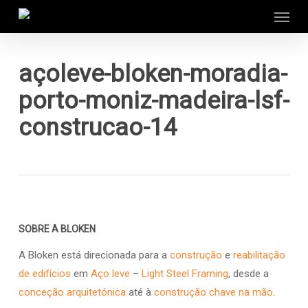
Menu
Skip
to
main
content
açoleve-bloken-moradia-
porto-moniz-madeira-lsf-
construcao-14
SOBRE A BLOKEN
A Bloken está direcionada para a
construção
e
reabilitação
de edifícios
em
Aço leve
–
Light Steel Framing
, desde a
conceção arquitetónica
até à
construção chave na mão
.