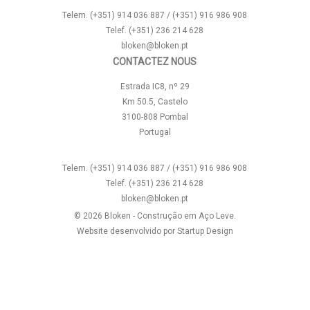
Telem. (+351) 914 036 887 / (+351) 916 986 908
Telef. (+351) 236 214 628
bloken@bloken.pt
CONTACTEZ NOUS
Estrada IC8, nº 29
Km 50.5, Castelo
3100-808 Pombal
Portugal
Telem. (+351) 914 036 887 / (+351) 916 986 908
Telef. (+351) 236 214 628
bloken@bloken.pt
© 2026 Bloken - Construção em Aço Leve.
Website desenvolvido por
Startup Design