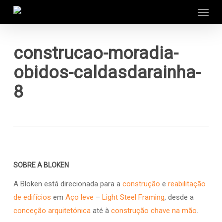
Menu
Skip
to
main
content
construcao-moradia-
obidos-caldasdarainha-
8
SOBRE A BLOKEN
A Bloken está direcionada para a
construção
e
reabilitação
de edifícios
em
Aço leve
–
Light Steel Framing
, desde a
conceção arquitetónica
até à
construção chave na mão
.