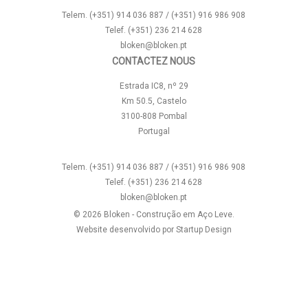
Telem. (+351) 914 036 887 / (+351) 916 986 908
Telef. (+351) 236 214 628
bloken@bloken.pt
CONTACTEZ NOUS
Estrada IC8, nº 29
Km 50.5, Castelo
3100-808 Pombal
Portugal
Telem. (+351) 914 036 887 / (+351) 916 986 908
Telef. (+351) 236 214 628
bloken@bloken.pt
© 2026 Bloken - Construção em Aço Leve.
Website desenvolvido por
Startup Design