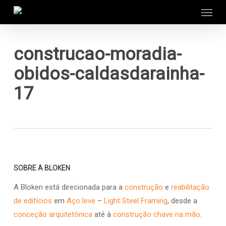
Menu
Skip
to
main
content
construcao-moradia-
obidos-caldasdarainha-
17
SOBRE A BLOKEN
A Bloken está direcionada para a
construção
e
reabilitação
de edifícios
em
Aço leve
–
Light Steel Framing
, desde a
conceção arquitetónica
até à
construção chave na mão
.