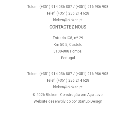
Telem. (+351) 914 036 887 / (+351) 916 986 908
Telef. (+351) 236 214 628
bloken@bloken.pt
CONTACTEZ NOUS
Estrada IC8, nº 29
Km 50.5, Castelo
3100-808 Pombal
Portugal
Telem. (+351) 914 036 887 / (+351) 916 986 908
Telef. (+351) 236 214 628
bloken@bloken.pt
© 2026 Bloken - Construção em Aço Leve.
Website desenvolvido por
Startup Design