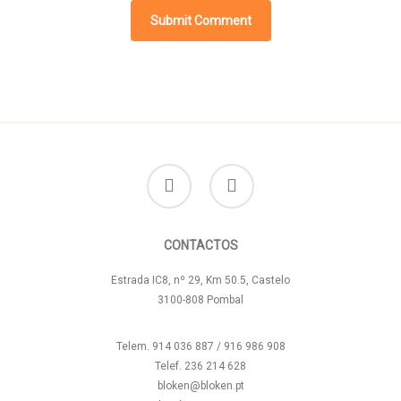
facebook
instagram
CONTACTOS
Estrada IC8, nº 29, Km 50.5, Castelo
3100-808 Pombal
Telem. 914 036 887 / 916 986 908
Telef. 236 214 628
bloken@bloken.pt