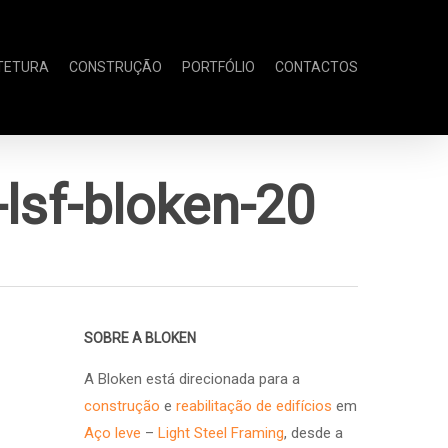
TETURA
CONSTRUÇÃO
PORTFÓLIO
CONTACTOS
lsf-bloken-20
SOBRE A BLOKEN
A Bloken está direcionada para a
construção
e
reabilitação de edifícios
em
Aço leve
–
Light Steel Framing
, desde a