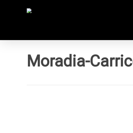
Skip
to
main
content
Moradia-Carric