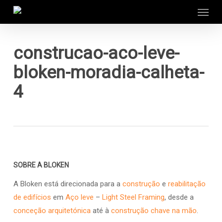
Menu
Skip
to
main
content
construcao-aco-leve-
bloken-moradia-calheta-
4
SOBRE A BLOKEN
A Bloken está direcionada para a
construção
e
reabilitação
de edifícios
em
Aço leve
–
Light Steel Framing
, desde a
conceção arquitetónica
até à
construção chave na mão
.