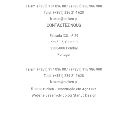
Telem. (+351) 914 036 887 / (+351) 916 986 908
Telef. (+351) 236 214 628
bloken@bloken.pt
CONTACTEZ NOUS
Estrada IC8, nº 29
Km 50.5, Castelo
3100-808 Pombal
Portugal
Telem. (+351) 914 036 887 / (+351) 916 986 908
Telef. (+351) 236 214 628
bloken@bloken.pt
© 2026 Bloken - Construção em Aço Leve.
Website desenvolvido por
Startup Design