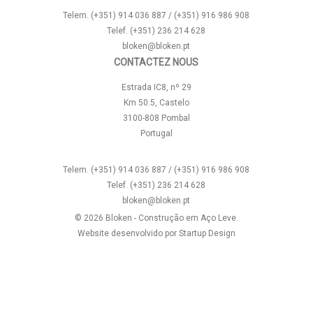
Telem. (+351) 914 036 887 / (+351) 916 986 908
Telef. (+351) 236 214 628
bloken@bloken.pt
CONTACTEZ NOUS
Estrada IC8, nº 29
Km 50.5, Castelo
3100-808 Pombal
Portugal
Telem. (+351) 914 036 887 / (+351) 916 986 908
Telef. (+351) 236 214 628
bloken@bloken.pt
© 2026 Bloken - Construção em Aço Leve.
Website desenvolvido por
Startup Design