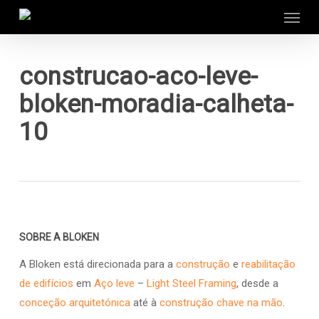
Menu
Skip
to
main
content
construcao-aco-leve-
bloken-moradia-calheta-
10
SOBRE A BLOKEN
A Bloken está direcionada para a
construção
e
reabilitação
de edifícios
em
Aço leve
–
Light Steel Framing
, desde a
conceção arquitetónica
até à
construção chave na mão
.