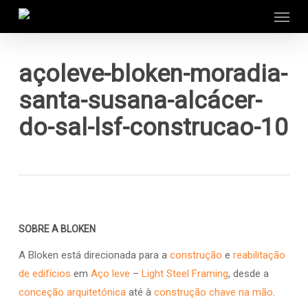
Menu
Skip
to
main
content
açoleve-bloken-moradia-
santa-susana-alcácer-
do-sal-lsf-construcao-10
SOBRE A BLOKEN
A Bloken está direcionada para a
construção
e
reabilitação
de edifícios
em
Aço leve
–
Light Steel Framing
, desde a
conceção arquitetónica
até à
construção chave na mão
.