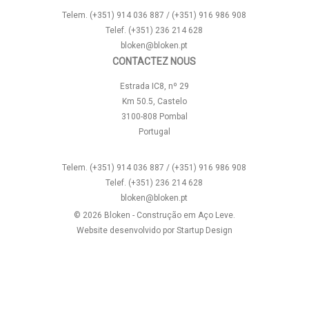
Telem. (+351) 914 036 887 / (+351) 916 986 908
Telef. (+351) 236 214 628
bloken@bloken.pt
CONTACTEZ NOUS
Estrada IC8, nº 29
Km 50.5, Castelo
3100-808 Pombal
Portugal
Telem. (+351) 914 036 887 / (+351) 916 986 908
Telef. (+351) 236 214 628
bloken@bloken.pt
© 2026 Bloken - Construção em Aço Leve.
Website desenvolvido por
Startup Design