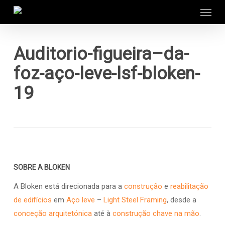
Menu
Skip
to
main
content
Auditorio-figueira–da-
foz-aço-leve-lsf-bloken-
19
SOBRE A BLOKEN
A Bloken está direcionada para a
construção
e
reabilitação
de edifícios
em
Aço leve
–
Light Steel Framing
, desde a
conceção arquitetónica
até à
construção chave na mão
.