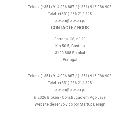
Telem. (+351) 914 036 887 / (+351) 916 986 908
Telef. (+351) 236 214 628
bloken@bloken.pt
CONTACTEZ NOUS
Estrada IC8, nº 29
Km 50.5, Castelo
3100-808 Pombal
Portugal
Telem. (+351) 914 036 887 / (+351) 916 986 908
Telef. (+351) 236 214 628
bloken@bloken.pt
© 2026 Bloken - Construção em Aço Leve.
Website desenvolvido por
Startup Design