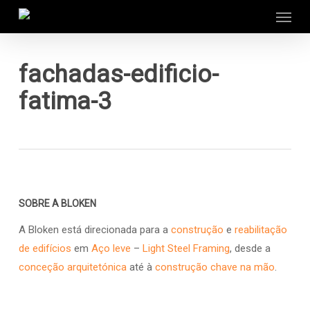
Menu
Skip
to
main
content
fachadas-edificio-
fatima-3
SOBRE A BLOKEN
A Bloken está direcionada para a
construção
e
reabilitação
de edifícios
em
Aço leve
–
Light Steel Framing
, desde a
conceção arquitetónica
até à
construção chave na mão
.