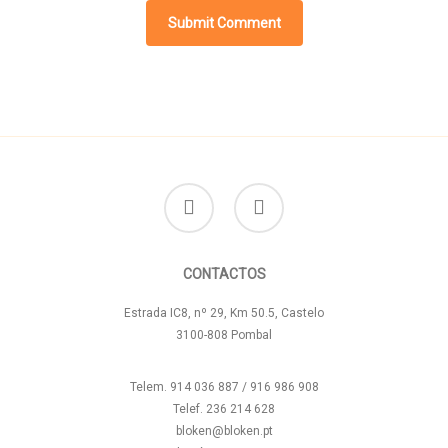
facebook
instagram
CONTACTOS
Estrada IC8, nº 29, Km 50.5, Castelo
3100-808 Pombal
Telem. 914 036 887 / 916 986 908
Telef. 236 214 628
bloken@bloken.pt