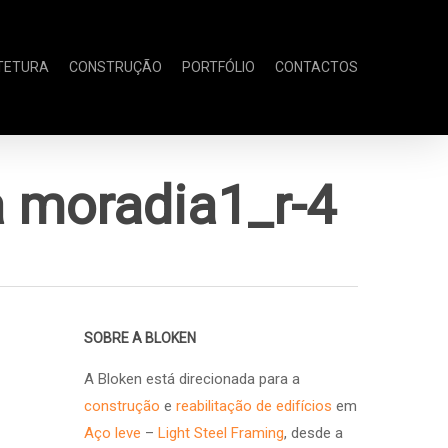
TETURA
CONSTRUÇÃO
PORTFÓLIO
CONTACTOS
a moradia1_r-4
SOBRE A BLOKEN
A Bloken está direcionada para a
construção
e
reabilitação de edifícios
em
Aço leve
–
Light Steel Framing
, desde a