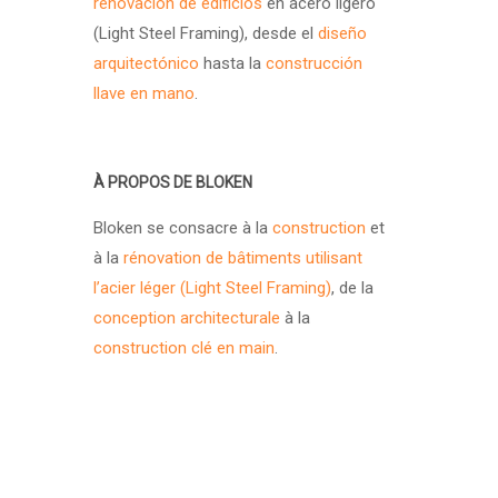
renovación de edificios
en acero ligero
(Light Steel Framing), desde el
diseño
arquitectónico
hasta la
construcción
llave en mano
.
À PROPOS DE BLOKEN
Bloken se consacre à la
construction
et
à la
rénovation de bâtiments utilisant
l’acier léger (Light Steel Framing)
, de la
conception architecturale
à la
construction clé en main
.