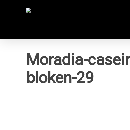
Skip
to
main
content
Moradia-caseir
bloken-29