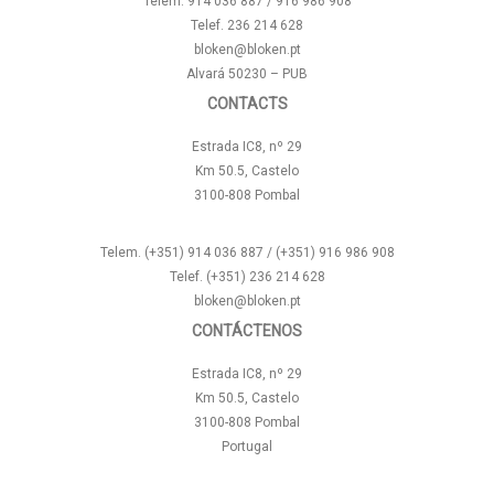
Telem. 914 036 887 / 916 986 908
Telef. 236 214 628
bloken@bloken.pt
Alvará 50230 – PUB
CONTACTS
Estrada IC8, nº 29
Km 50.5, Castelo
3100-808 Pombal
Telem. (+351) 914 036 887 / (+351) 916 986 908
Telef. (+351) 236 214 628
bloken@bloken.pt
CONTÁCTENOS
Estrada IC8, nº 29
Km 50.5, Castelo
3100-808 Pombal
Portugal