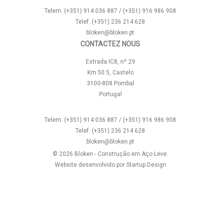
Telem. (+351) 914 036 887 / (+351) 916 986 908
Telef. (+351) 236 214 628
bloken@bloken.pt
CONTACTEZ NOUS
Estrada IC8, nº 29
Km 50.5, Castelo
3100-808 Pombal
Portugal
Telem. (+351) 914 036 887 / (+351) 916 986 908
Telef. (+351) 236 214 628
bloken@bloken.pt
© 2026 Bloken - Construção em Aço Leve.
Website desenvolvido por
Startup Design