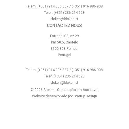
Telem. (+351) 914 036 887 / (+351) 916 986 908
Telef. (+351) 236 214 628
bloken@bloken.pt
CONTACTEZ NOUS
Estrada IC8, nº 29
Km 50.5, Castelo
3100-808 Pombal
Portugal
Telem. (+351) 914 036 887 / (+351) 916 986 908
Telef. (+351) 236 214 628
bloken@bloken.pt
© 2026 Bloken - Construção em Aço Leve.
Website desenvolvido por
Startup Design