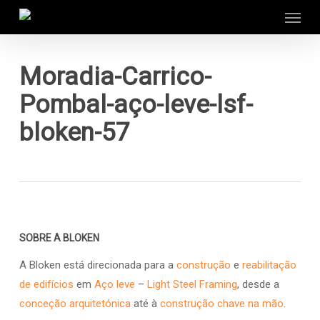
Menu
Skip
to
main
content
Moradia-Carrico-
Pombal-aço-leve-lsf-
bloken-57
SOBRE A BLOKEN
A Bloken está direcionada para a
construção
e
reabilitação
de edifícios
em
Aço leve
–
Light Steel Framing
, desde a
conceção arquitetónica
até à
construção chave na mão
.