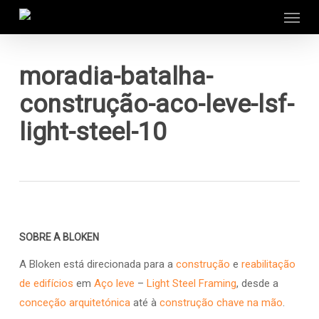
Menu
Skip
to
main
content
moradia-batalha-
construção-aco-leve-lsf-
light-steel-10
SOBRE A BLOKEN
A Bloken está direcionada para a
construção
e
reabilitação
de edifícios
em
Aço leve
–
Light Steel Framing
, desde a
conceção arquitetónica
até à
construção chave na mão
.