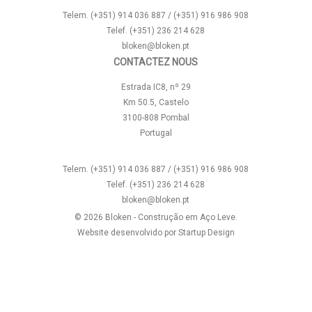
Telem. (+351) 914 036 887 / (+351) 916 986 908
Telef. (+351) 236 214 628
bloken@bloken.pt
CONTACTEZ NOUS
Estrada IC8, nº 29
Km 50.5, Castelo
3100-808 Pombal
Portugal
Telem. (+351) 914 036 887 / (+351) 916 986 908
Telef. (+351) 236 214 628
bloken@bloken.pt
© 2026 Bloken - Construção em Aço Leve.
Website desenvolvido por
Startup Design