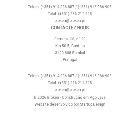
Telem. (+351) 914 036 887 / (+351) 916 986 908
Telef. (+351) 236 214 628
bloken@bloken.pt
CONTACTEZ NOUS
Estrada IC8, nº 29
Km 50.5, Castelo
3100-808 Pombal
Portugal
Telem. (+351) 914 036 887 / (+351) 916 986 908
Telef. (+351) 236 214 628
bloken@bloken.pt
© 2026 Bloken - Construção em Aço Leve.
Website desenvolvido por
Startup Design