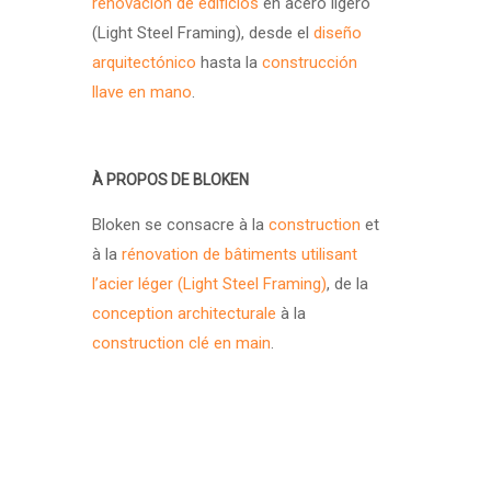
renovación de edificios
en acero ligero
(Light Steel Framing), desde el
diseño
arquitectónico
hasta la
construcción
llave en mano
.
À PROPOS DE BLOKEN
Bloken se consacre à la
construction
et
à la
rénovation de bâtiments utilisant
l’acier léger (Light Steel Framing)
, de la
conception architecturale
à la
construction clé en main
.