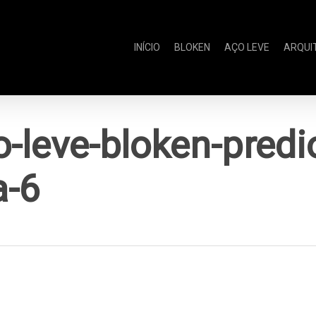
INÍCIO
BLOKEN
AÇO LEVE
ARQUI
-leve-bloken-predi
a-6