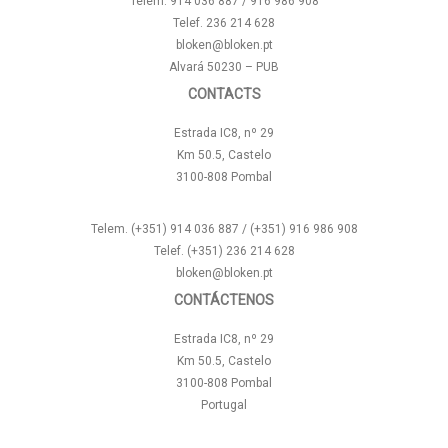
Telem. 914 036 887 / 916 986 908
Telef. 236 214 628
bloken@bloken.pt
Alvará 50230 – PUB
CONTACTS
Estrada IC8, nº 29
Km 50.5, Castelo
3100-808 Pombal
Telem. (+351) 914 036 887 / (+351) 916 986 908
Telef. (+351) 236 214 628
bloken@bloken.pt
CONTÁCTENOS
Estrada IC8, nº 29
Km 50.5, Castelo
3100-808 Pombal
Portugal