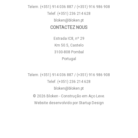
Telem. (+351) 914 036 887 / (+351) 916 986 908
Telef. (+351) 236 214 628
bloken@bloken.pt
CONTACTEZ NOUS
Estrada IC8, nº 29
Km 50.5, Castelo
3100-808 Pombal
Portugal
Telem. (+351) 914 036 887 / (+351) 916 986 908
Telef. (+351) 236 214 628
bloken@bloken.pt
© 2026 Bloken - Construção em Aço Leve.
Website desenvolvido por
Startup Design