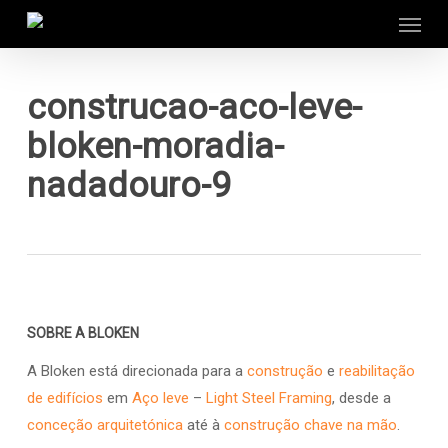
Menu
Skip
to
main
content
construcao-aco-leve-
bloken-moradia-
nadadouro-9
SOBRE A BLOKEN
A Bloken está direcionada para a
construção
e
reabilitação
de edifícios
em
Aço leve
–
Light Steel Framing
, desde a
conceção arquitetónica
até à
construção chave na mão
.