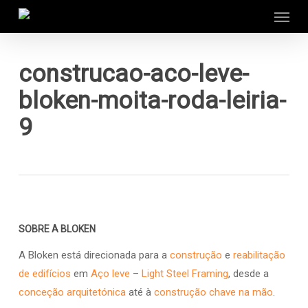
Menu
Skip
to
main
content
construcao-aco-leve-
bloken-moita-roda-leiria-
9
SOBRE A BLOKEN
A Bloken está direcionada para a
construção
e
reabilitação
de edifícios
em
Aço leve
–
Light Steel Framing
, desde a
conceção arquitetónica
até à
construção chave na mão
.