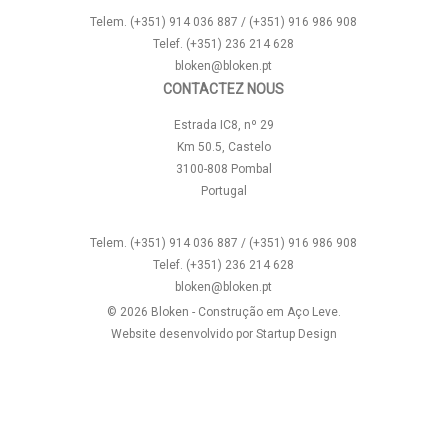
Telem. (+351) 914 036 887 / (+351) 916 986 908
Telef. (+351) 236 214 628
bloken@bloken.pt
CONTACTEZ NOUS
Estrada IC8, nº 29
Km 50.5, Castelo
3100-808 Pombal
Portugal
Telem. (+351) 914 036 887 / (+351) 916 986 908
Telef. (+351) 236 214 628
bloken@bloken.pt
© 2026 Bloken - Construção em Aço Leve.
Website desenvolvido por
Startup Design