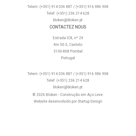
Telem. (+351) 914 036 887 / (+351) 916 986 908
Telef. (+351) 236 214 628
bloken@bloken.pt
CONTACTEZ NOUS
Estrada IC8, nº 29
Km 50.5, Castelo
3100-808 Pombal
Portugal
Telem. (+351) 914 036 887 / (+351) 916 986 908
Telef. (+351) 236 214 628
bloken@bloken.pt
© 2026 Bloken - Construção em Aço Leve.
Website desenvolvido por
Startup Design