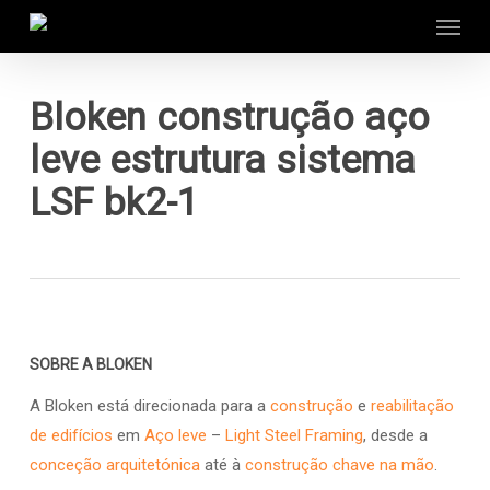
Menu
Skip
to
main
content
Bloken construção aço
leve estrutura sistema
LSF bk2-1
SOBRE A BLOKEN
A Bloken está direcionada para a
construção
e
reabilitação
de edifícios
em
Aço leve
–
Light Steel Framing
, desde a
conceção arquitetónica
até à
construção chave na mão
.