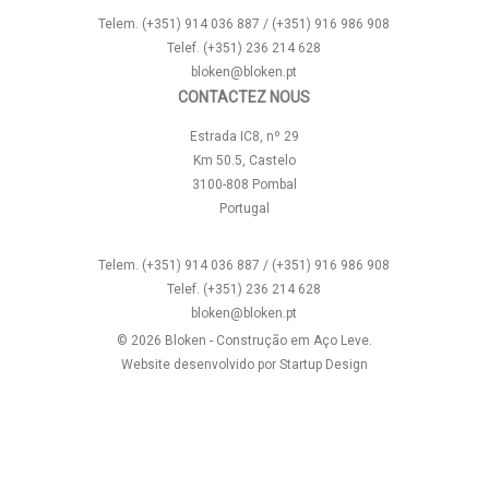
Telem. (+351) 914 036 887 / (+351) 916 986 908
Telef. (+351) 236 214 628
bloken@bloken.pt
CONTACTEZ NOUS
Estrada IC8, nº 29
Km 50.5, Castelo
3100-808 Pombal
Portugal
Telem. (+351) 914 036 887 / (+351) 916 986 908
Telef. (+351) 236 214 628
bloken@bloken.pt
© 2026 Bloken - Construção em Aço Leve.
Website desenvolvido por
Startup Design