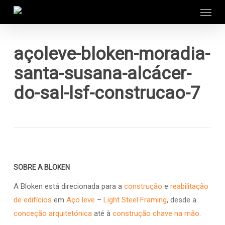
Menu
Skip
to
main
content
açoleve-bloken-moradia-
santa-susana-alcácer-
do-sal-lsf-construcao-7
SOBRE A BLOKEN
A Bloken está direcionada para a
construção
e
reabilitação
de edifícios
em
Aço leve
–
Light Steel Framing
, desde a
conceção arquitetónica
até à
construção chave na mão
.