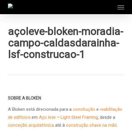
Menu
Skip
to
main
content
açoleve-bloken-moradia-
campo-caldasdarainha-
lsf-construcao-1
SOBRE A BLOKEN
A Bloken está direcionada para a
construção
e
reabilitação
de edifícios
em
Aço leve
–
Light Steel Framing
, desde a
conceção arquitetónica
até à
construção chave na mão
.