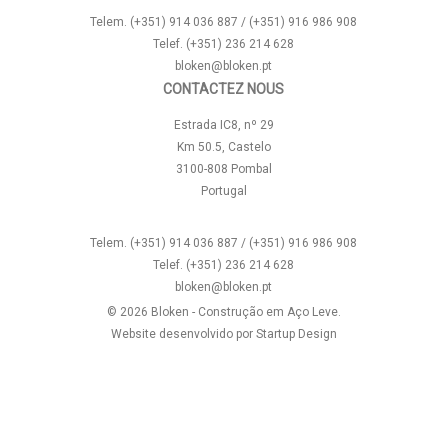
Telem. (+351) 914 036 887 / (+351) 916 986 908
Telef. (+351) 236 214 628
bloken@bloken.pt
CONTACTEZ NOUS
Estrada IC8, nº 29
Km 50.5, Castelo
3100-808 Pombal
Portugal
Telem. (+351) 914 036 887 / (+351) 916 986 908
Telef. (+351) 236 214 628
bloken@bloken.pt
© 2026 Bloken - Construção em Aço Leve.
Website desenvolvido por
Startup Design