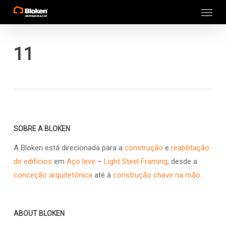
Menu
Skip
to
main
content
11
SOBRE A BLOKEN
A Bloken está direcionada para a
construção
e
reabilitação
de edifícios
em
Aço leve
–
Light Steel Framing
, desde a
conceção arquitetónica
até à
construção chave na mão
.
ABOUT BLOKEN