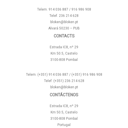
Telem. 914 036 887 / 916 986 908
Telef. 236 214 628
bloken@bloken.pt
Alvará 50230 – PUB
CONTACTS
Estrada IC8, nº 29
Km 50.5, Castelo
3100-808 Pombal
Telem. (+351) 914 036 887 / (+351) 916 986 908
Telef. (+351) 236 214 628
bloken@bloken.pt
CONTÁCTENOS
Estrada IC8, nº 29
Km 50.5, Castelo
3100-808 Pombal
Portugal