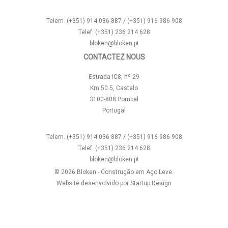
Telem. (+351) 914 036 887 / (+351) 916 986 908
Telef. (+351) 236 214 628
bloken@bloken.pt
CONTACTEZ NOUS
Estrada IC8, nº 29
Km 50.5, Castelo
3100-808 Pombal
Portugal
Telem. (+351) 914 036 887 / (+351) 916 986 908
Telef. (+351) 236 214 628
bloken@bloken.pt
© 2026 Bloken - Construção em Aço Leve.
Website desenvolvido por
Startup Design