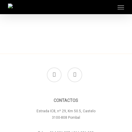
Menu
Skip
to
main
content
facebook
instagram
CONTACTOS
Estrada IC8, nº 29, Km 50.5, Castelo
3100-808 Pombal