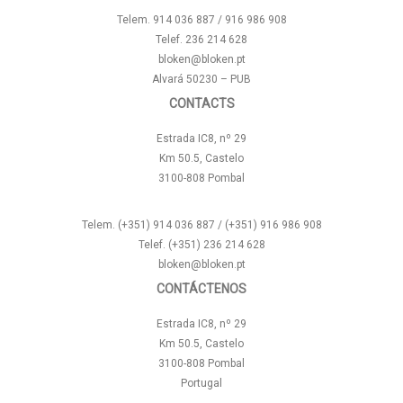
Telem. 914 036 887 / 916 986 908
Telef. 236 214 628
bloken@bloken.pt
Alvará 50230 – PUB
CONTACTS
Estrada IC8, nº 29
Km 50.5, Castelo
3100-808 Pombal
Telem. (+351) 914 036 887 / (+351) 916 986 908
Telef. (+351) 236 214 628
bloken@bloken.pt
CONTÁCTENOS
Estrada IC8, nº 29
Km 50.5, Castelo
3100-808 Pombal
Portugal