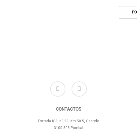
PO
facebook
instagram
CONTACTOS
Estrada IC8, nº 29, Km 50.5, Castelo
3100-808 Pombal