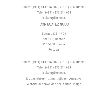
Telem. (+351) 914 036 887 / (+351) 916 986 908
Telef. (+351) 236 214 628
bloken@bloken.pt
CONTACTEZ NOUS
Estrada IC8, nº 29
Km 50.5, Castelo
3100-808 Pombal
Portugal
Telem. (+351) 914 036 887 / (+351) 916 986 908
Telef. (+351) 236 214 628
bloken@bloken.pt
© 2026 Bloken - Construção em Aço Leve.
Website desenvolvido por
Startup Design