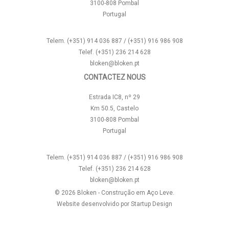
3100-808 Pombal
Portugal
Telem. (+351) 914 036 887 / (+351) 916 986 908
Telef. (+351) 236 214 628
bloken@bloken.pt
CONTACTEZ NOUS
Estrada IC8, nº 29
Km 50.5, Castelo
3100-808 Pombal
Portugal
Telem. (+351) 914 036 887 / (+351) 916 986 908
Telef. (+351) 236 214 628
bloken@bloken.pt
© 2026 Bloken - Construção em Aço Leve.
Website desenvolvido por
Startup Design