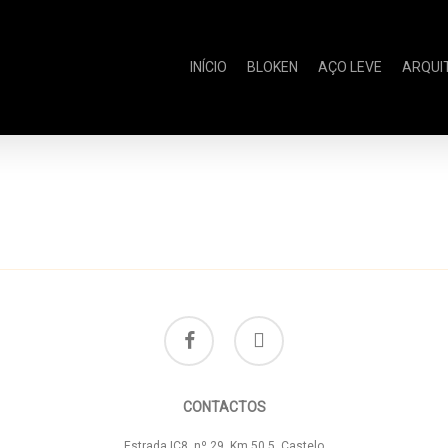
INÍCIO
BLOKEN
AÇO LEVE
ARQUI
facebook
instagram
CONTACTOS
Estrada IC8, nº 29, Km 50.5, Castelo