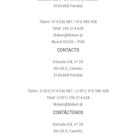
3100-808 Pombal
Telem. 914 036 887 / 916 986 908
Telef. 236 214 628
bloken@bloken.pt
Alvará 50230 – PUB
CONTACTS
Estrada IC8, nº 29
Km 50.5, Castelo
3100-808 Pombal
Telem. (+351) 914 036 887 / (+351) 916 986 908
Telef. (+351) 236 214 628
bloken@bloken.pt
CONTÁCTENOS
Estrada IC8, nº 29
Km 50.5, Castelo