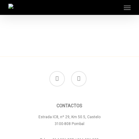
Menu
Skip
to
main
content
facebook
instagram
CONTACTOS
Estrada IC8, nº 29, Km 50.5, Castelo
3100-808 Pombal